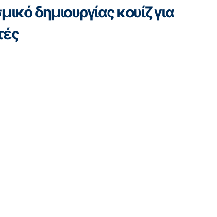
ικό δημιουργίας κουίζ για
τές