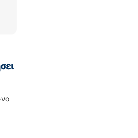
σει
όνο