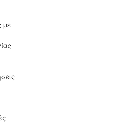
ς με
γίας
ήσεις
ές