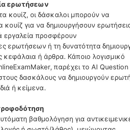
γία ερωτήσεων
τα κουίζ, οι δάσκαλοι μπορούν να
α κουίζ για να δημιουργήσουν ερωτήσει
λά εργαλεία προσφέρουν
 ερωτήσεων ή τη δυνατότητα δημιουρ
 κεφάλαια ή άρθρα. Κάποιο λογισμικό
nlineExamMaker, παρέχει το AI Question
ι στους δασκάλους να δημιουργούν ερωτ
διά ή κείμενα.
τροφοδότηση
αυτόματη βαθμολόγηση για αντικειμενικ
ιλογής ή σωστό/λάθος), μειώνοντας