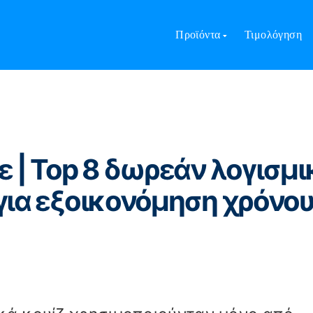
ηκε | Top 8 δωρεάν λογισμικό δημιουργίας κουίζ για εξοικον
Προϊόντα
Τιμολόγηση
| Top 8 δωρεάν λογισμι
 για εξοικονόμηση χρόνο