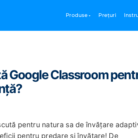
urează Google Classroom pentru învățarea de la distanță?
Produse
Prețuri
Inst
ă Google Classroom pent
anță?
scută pentru natura sa de învățare adapti
eficii pentru predare și învățare! De