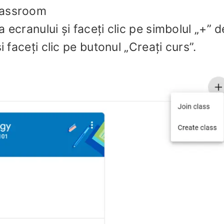
lassroom
 ecranului și faceți clic pe simbolul „+” d
i faceți clic pe butonul „Creați curs”.