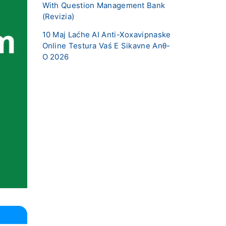
With Question Management Bank
(Revizia)
10 Maj Laćhe AI ​​Anti-Xoxavipnaske
Online Testura Vaś E Sikavne Anθ-
O 2026