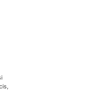
i
cis,