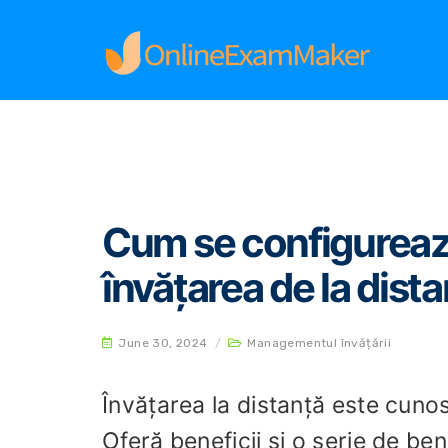
Home
Managementul învățării
Cum se config
Cum se configureaz
învățarea de la dist
June 30, 2024
/
Managementul învățării
Învățarea la distanță este cuno
Oferă beneficii și o serie de ben