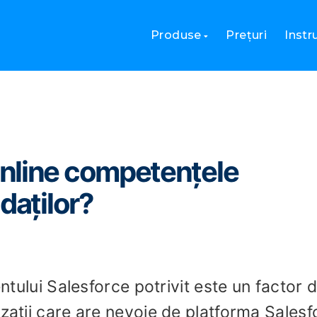
ă online competențele Salesforce ale candidaților?
Produse
Prețuri
Inst
nline competențele
daților?
entului Salesforce potrivit este un factor 
izații care are nevoie de platforma Salesf