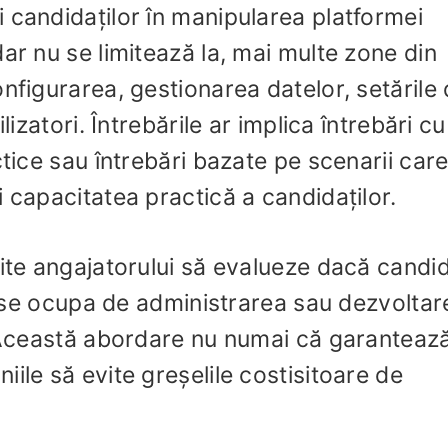
 candidaților în manipularea platformei
ar nu se limitează la, mai multe zone din
nfigurarea, gestionarea datelor, setările
lizatori. Întrebările ar implica întrebări cu
ctice sau întrebări bazate pe scenarii car
 capacitatea practică a candidaților.
mite angajatorului să evalueze dacă candid
 a se ocupa de administrarea sau dezvoltar
. Această abordare nu numai că garanteaz
ile să evite greșelile costisitoare de