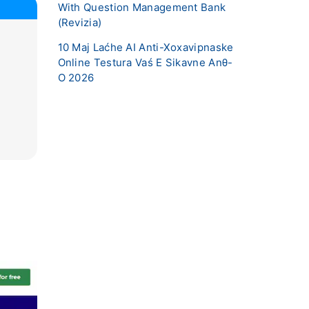
With Question Management Bank
(Revizia)
10 Maj Laćhe AI ​​Anti-Xoxavipnaske
Online Testura Vaś E Sikavne Anθ-
O 2026