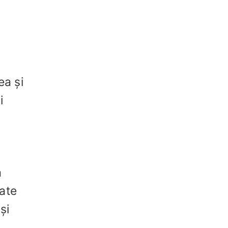
ea și
i
a
ate
și