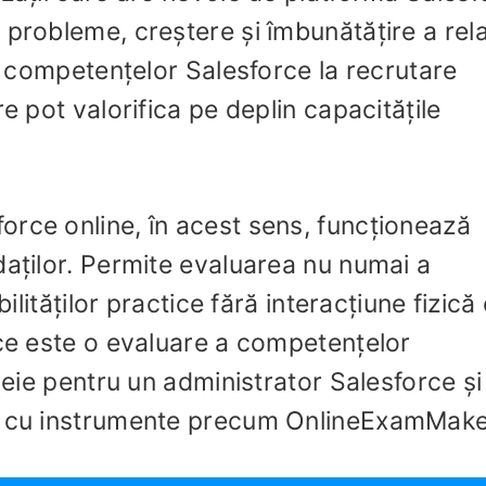
probleme, creștere și îmbunătățire a relaț
 a competențelor Salesforce la recrutare
e pot valorifica pe deplin capacitățile
rce online, în acest sens, funcționează
daților. Permite evaluarea nu numai a
bilităților practice fără interacțiune fizică
 ce este o evaluare a competențelor
cheie pentru un administrator Salesforce ș
ne cu instrumente precum OnlineExamMake