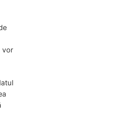
 de
e vor
atul
ea
ă