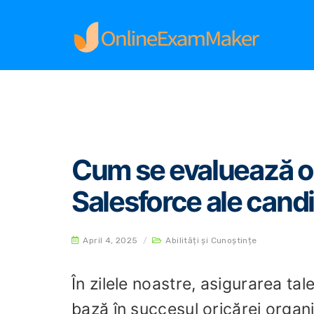
Home
Abilități și Cunoștințe
Cum se evalueaz
Cum se evaluează o
Salesforce ale candi
April 4, 2025
/
Abilități și Cunoștințe
În zilele noastre, asigurarea tal
bază în succesul oricărei organ