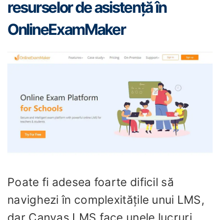
resurselor de asistență în
OnlineExamMaker
Poate fi adesea foarte dificil să
navighezi în complexitățile unui LMS,
dar Canvas LMS face unele lucruri