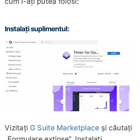
cum l-ați putea folosi:
Instalați suplimentul:
Vizitați
G Suite Marketplace
și căutați
„Formulare extinse”. Instalați