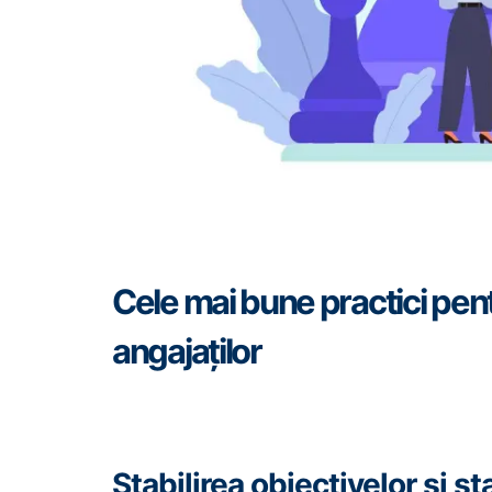
Cele mai bune practici pent
angajaților
Stabilirea obiectivelor și s