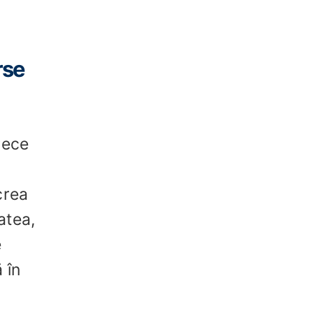
rse
rece
crea
atea,
e
 în