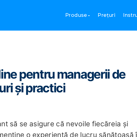
uare online pentru managerii de resurse umane: sfaturi și practic
Produse
Prețuri
Inst
line pentru managerii de
i și practici
t să se asigure că nevoile fiecăreia și
a menține o experiență de lucru sănătoasă 