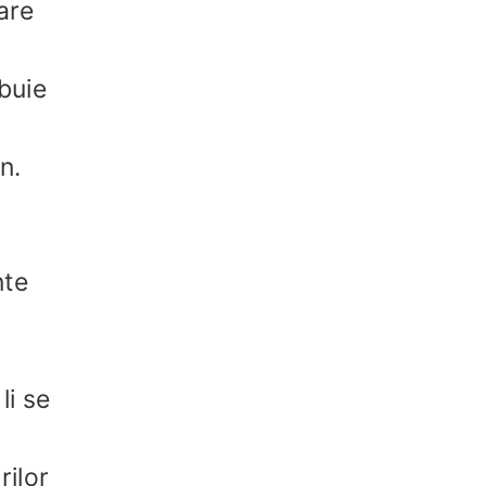
are
buie
n.
nte
li se
rilor