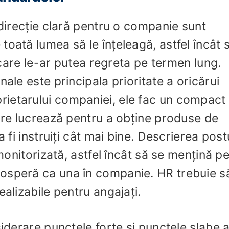
 direcție clară pentru o companie sunt
oată lumea să le înțeleagă, astfel încât 
e care le-ar putea regreta pe termen lung.
ale este principala prioritate a oricărui
ietarului companiei, ele fac un compact
care lucrează pentru a obține produse de
a fi instruiți cât mai bine. Descrierea post
 monitorizată, astfel încât să se mențină p
osperă ca una în companie. HR trebuie s
ealizabile pentru angajați.
siderare punctele forte și punctele slabe a