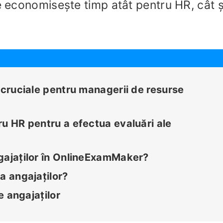
ne economisește timp atât pentru HR, cât ș
 cruciale pentru managerii de resurse
ru HR pentru a efectua evaluări ale
gajaților în OnlineExamMaker?
a angajaților?
e angajaților