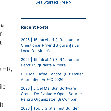
Get Started Free >
ea
Recent Posts
r
2026 | 15 Întrebări Și Răspunsuri
t
Chestionar Privind Siguranța La
Locul De Muncă
2026 | 15 Întrebări Și Răspunsuri
Pentru Siguranța Rutieră
e HR,
E 10 Maj Laćhe Kahoot Quiz Maker
Alternative Anθ-O 2026
ile
2026 | 5 Cel Mai Bun Software
Gratuit De Evaluare Open-Source
a
Pentru Organizatori Și Companii
lt
2026 | Top 8 Gratis Test Builder