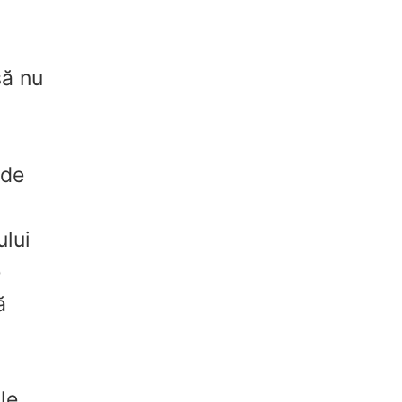
să nu
 de
ului
e
ă
le