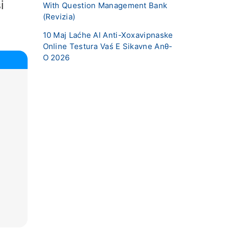
i
With Question Management Bank
(Revizia)
10 Maj Laćhe AI ​​Anti-Xoxavipnaske
Online Testura Vaś E Sikavne Anθ-
O 2026