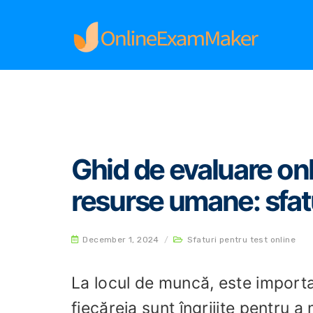
Home
Sfaturi pentru test online
Ghid de eval
Ghid de evaluare on
resurse umane: sfatur
December 1, 2024
/
Sfaturi pentru test online
La locul de muncă, este importan
fiecăreia sunt îngrijite pentru 