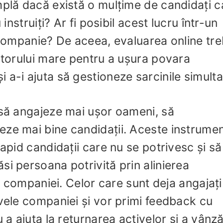
mplă dacă există o mulțime de candidați c
 instruiți? Ar fi posibil acest lucru într-un
u companie? De aceea, evaluarea online tre
jutorului mare pentru a ușura povara
 a-i ajuta să gestioneze sarcinile simulta
 să angajeze mai ușor oameni, să
eze mai bine candidații. Aceste instrume
rapid candidații care nu se potrivesc și să
si persoana potrivită prin alinierea
ra companiei. Celor care sunt deja angajați 
ivele companiei și vor primi feedback cu
 a ajuta la returnarea activelor și a vânză