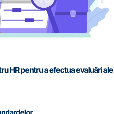
ru HR pentru a efectua evaluări ale
tandardelor