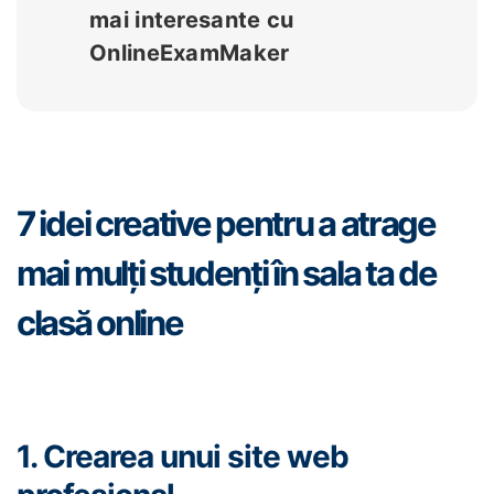
mai interesante cu
OnlineExamMaker
7 idei creative pentru a atrage
mai mulți studenți în sala ta de
clasă online
1. Crearea unui site web