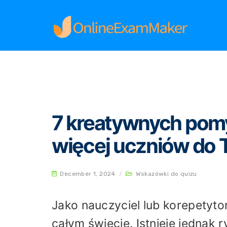
Home
Wskazówki do quizu
7 kreatywnych po
7 kreatywnych pomy
więcej uczniów do T
December 1, 2024
/
Wskazówki do quizu
Jako nauczyciel lub korepetyto
całym świecie. Istnieje jednak r