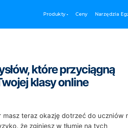
mysłów, które przyciągną więcej uczniów do Twojej klasy onlin
Produkty
Ceny
Narzędzia Eg
słów, które przyciągną
wojej klasy online
r masz teraz okazję dotrzeć do uczniów 
yzyko, że zginiesz w tłumie na tych