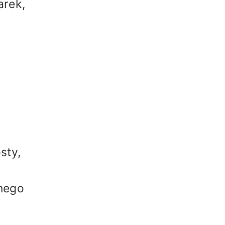
arek,
sty,
anego