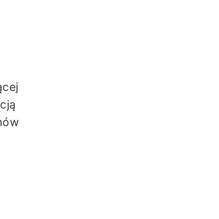
ącej
cją
omów