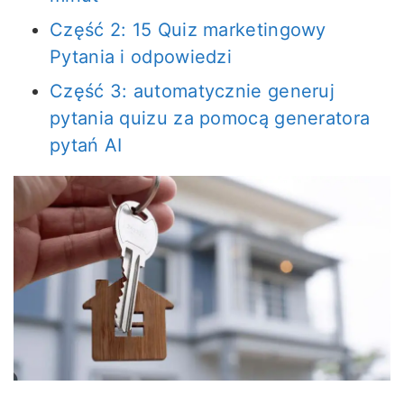
Część 2: 15 Quiz marketingowy
Pytania i odpowiedzi
Część 3: automatycznie generuj
pytania quizu za pomocą generatora
pytań AI