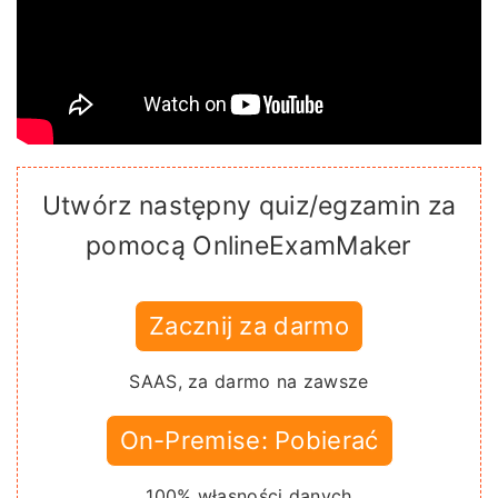
Utwórz następny quiz/egzamin za
pomocą OnlineExamMaker
Zacznij za darmo
SAAS, za darmo na zawsze
On-Premise: Pobierać
100% własności danych