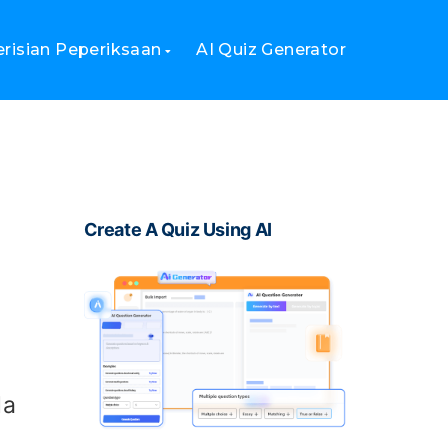
erisian Peperiksaan
AI Quiz Generator
Create A Quiz Using AI
Ia