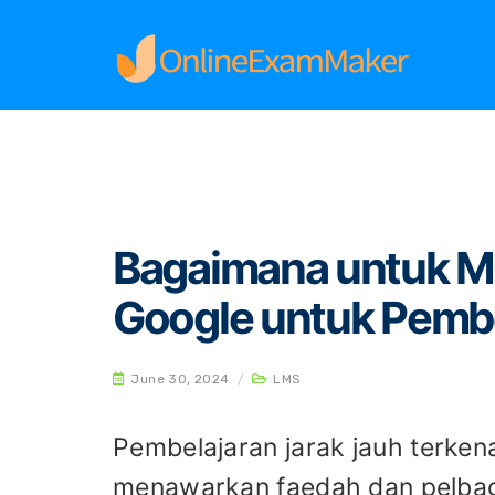
Home
LMS
Bagaimana untuk Menyediakan Bi
Bagaimana untuk Me
Google untuk Pembe
June 30, 2024
/
LMS
Pembelajaran jarak jauh terkena
menawarkan faedah dan pelbag