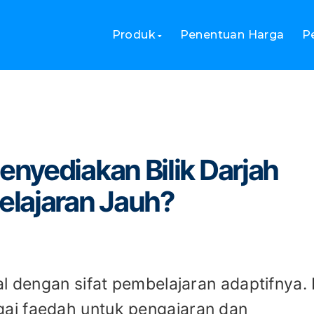
lik Darjah Google untuk Pembelajaran Jauh?
Produk
Penentuan Harga
P
nyediakan Bilik Darjah
lajaran Jauh?
l dengan sifat pembelajaran adaptifnya. 
ai faedah untuk pengajaran dan