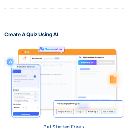
Create A Quiz Using AI
Get Started Free >