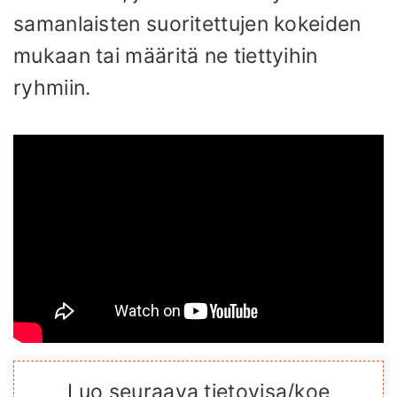
samanlaisten suoritettujen kokeiden
mukaan tai määritä ne tiettyihin
ryhmiin.
Luo seuraava tietovisa/koe