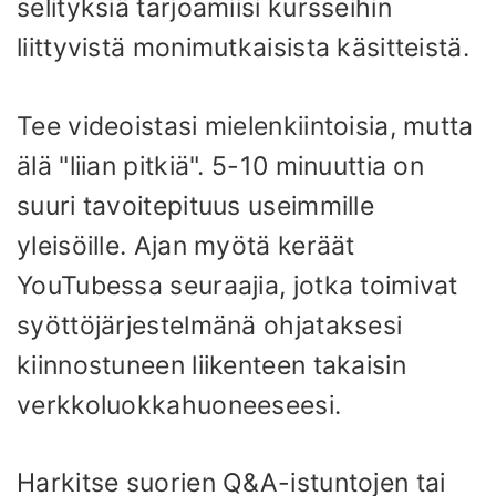
selityksiä tarjoamiisi kursseihin
liittyvistä monimutkaisista käsitteistä.
Tee videoistasi mielenkiintoisia, mutta
älä "liian pitkiä". 5-10 minuuttia on
suuri tavoitepituus useimmille
yleisöille. Ajan myötä keräät
YouTubessa seuraajia, jotka toimivat
syöttöjärjestelmänä ohjataksesi
kiinnostuneen liikenteen takaisin
verkkoluokkahuoneeseesi.
Harkitse suorien Q&A-istuntojen tai