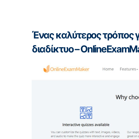
Ένας καλύτερος τρόπος γ
διαδίκτυο – OnlineExamM