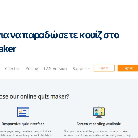
ια να παραδώσετε κουίζ στο
aker