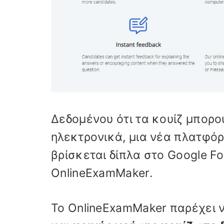
Δεδομένου ότι τα κουίζ μπορού
ηλεκτρονικά, μια νέα πλατφόρ
βρίσκεται δίπλα στο Google Fo
OnlineExamMaker.
Το OnlineExamMaker παρέχει ν