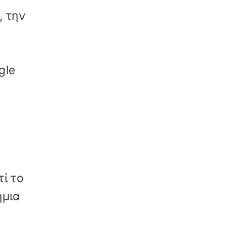
, την
gle
ί το
ήμια