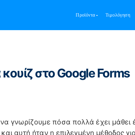
α κάνετε ένα κουίζ στο Google Forms δωρεάν;
Προϊόντα
Τιμολόγηση
 κουίζ στο Google Forms
α να γνωρίζουμε πόσα πολλά έχει μάθει 
 και αυτή ήταν η επιλεγμένη μέθοδος γι