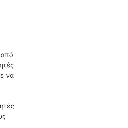
 από
ητές
χε να
ητές
ώς