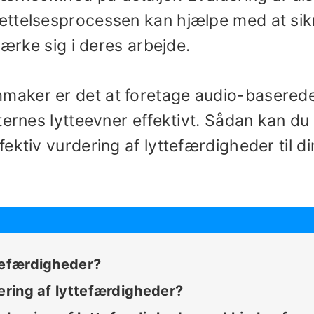
ættelsesprocessen kan hjælpe med at sik
mærke sig i deres arbejde.
aker er det at foretage audio-basered
ternes lytteevner effektivt. Sådan kan du
ektiv vurdering af lyttefærdigheder til di
tefærdigheder?
dering af lyttefærdigheder?