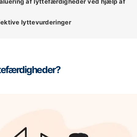
luering af lyttefærdigheder ved hjælp af
ffektive lyttevurderinger
ttefærdigheder?