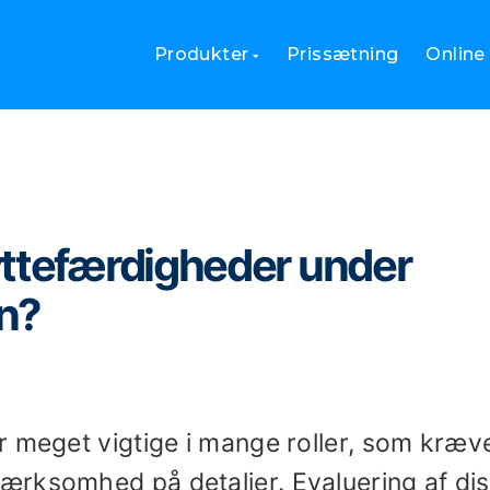
es lyttefærdigheder under evalueringer før lejen?
Produkter
Prissætning
Online
yttefærdigheder under
en?
r meget vigtige i mange roller, som kræv
ærksomhed på detaljer. Evaluering af di