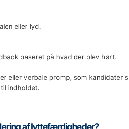
len eller lyd.
edback baseret på hvad der blev hørt.
ier eller verbale promp, som kandidater s
til indholdet.
dering af lyttefærdigheder?