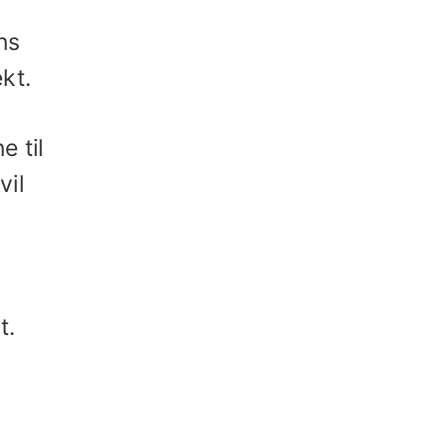
ns
kt.
 til
vil
t.