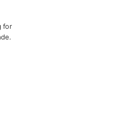
 for
nde.