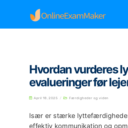
Home
Færdigheder og viden
Hvordan vurder
Hvordan vurderes l
evalueringer før lej
April 18, 2025
/
Færdigheder og viden
Især er stærke lyttefærdighede
effektiv kommunikation og opm