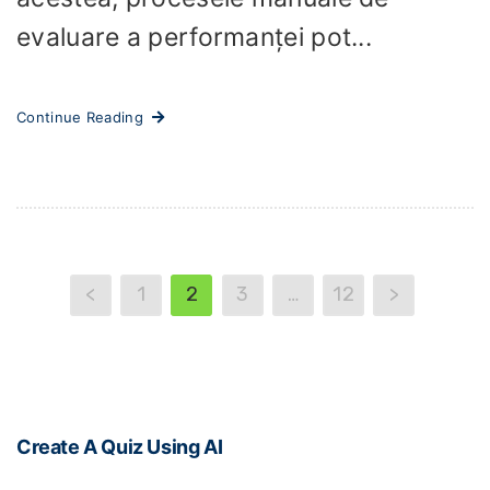
evaluare a performanței pot...
Continue Reading
<
1
2
3
…
12
>
Create A Quiz Using AI