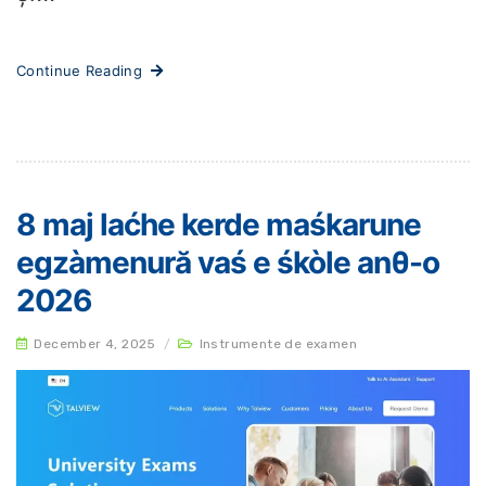
Continue Reading
8 maj laćhe kerde maśkarune
egzàmenură vaś e śkòle anθ-o
2026
December 4, 2025
/
Instrumente de examen