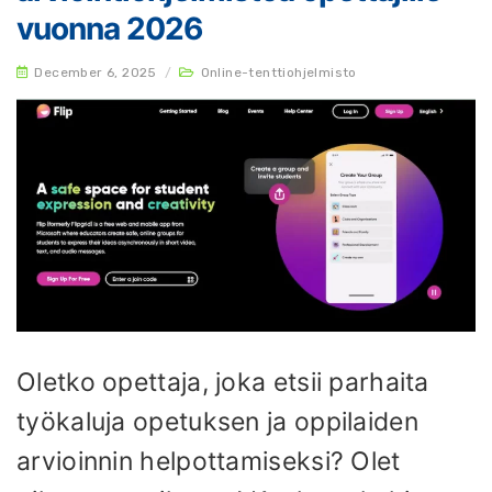
vuonna 2026
December 6, 2025
/
Online-tenttiohjelmisto
Oletko opettaja, joka etsii parhaita
työkaluja opetuksen ja oppilaiden
arvioinnin helpottamiseksi? Olet